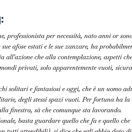
:
, professionista per necessità, nato anni or sono
le sue afose estati e le sue zanzare, ha probabil
ia all’azione che alla contemplazione, aspetti c
 mondi privati, solo apparentemente vuoti, sicura
chi solitari e fantasiosi e oggi, che è un uomo ad
olitarie, degli stessi spazi vuoti. Per fortuna h
lla finestra, sà che comunque sta lavorando.
onale, basta guardare quello che fa e quello che 
n tutti attendibili), si dice che egli abbia dato dis