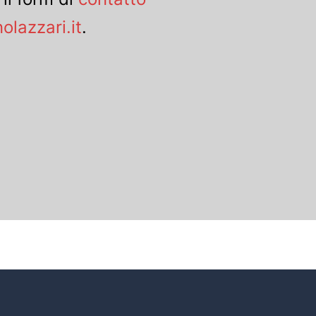
olazzari.it
.